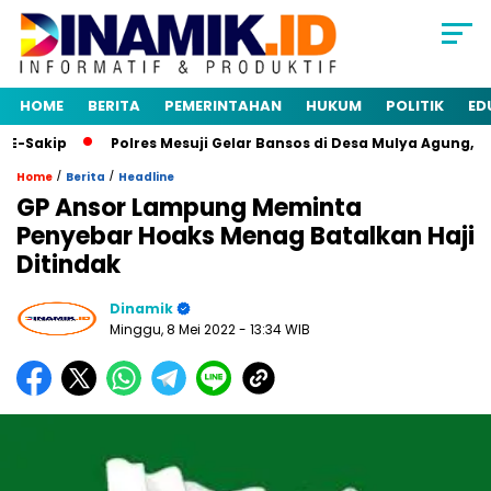
HOME
BERITA
PEMERINTAHAN
HUKUM
POLITIK
ED
-Sakip
Polres Mesuji Gelar Bansos di Desa Mulya Agung, Ra
/
/
Home
Berita
Headline
GP Ansor Lampung Meminta
Penyebar Hoaks Menag Batalkan Haji
Ditindak
Dinamik
Minggu, 8 Mei 2022
- 13:34 WIB