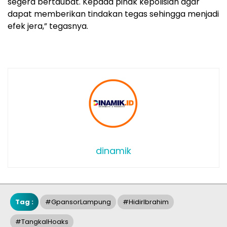
segera bertaubat. Kepada pihak kepolisian agar
dapat memberikan tindakan tegas sehingga menjadi
efek jera,” tegasnya.
dinamik
Tag :
#gpansorLampung
#hidirIbrahim
#tangkalHoaks