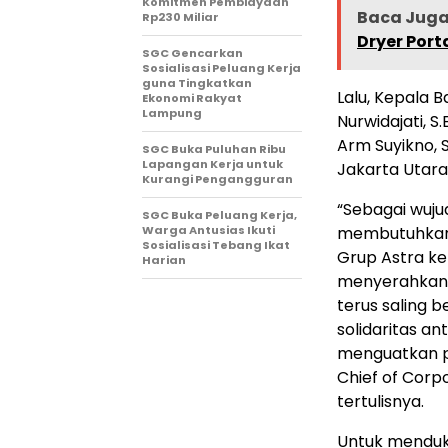
Komitmen Pembiayaan
Baca Juga 
Rp230 Miliar
Dryer Port
SGC Gencarkan
Sosialisasi Peluang Kerja
guna Tingkatkan
Lalu, Kepala 
Ekonomi Rakyat
Lampung
Nurwidajati, S
Arm Suyikno, S
SGC Buka Puluhan Ribu
Lapangan Kerja untuk
Jakarta Utara A
Kurangi Pengangguran
“Sebagai wuju
SGC Buka Peluang Kerja,
Warga Antusias Ikuti
membutuhkan,
Sosialisasi Tebang Ikat
Grup Astra k
Harian
menyerahkan 
terus saling 
solidaritas a
menguatkan pe
Chief of Corp
tertulisnya.
Untuk menduk