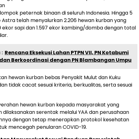
an
elompok peternak binaan di seluruh Indonesia. Hingga 5
up Astra telah menyalurkan 2.206 hewan kurban yang
609 ekor sapi dan 1.597 ekor kambing/domba dengan total
iar.
:
Rencana Eksekusi Lahan PTPN VII, PN Kotabumi
dan Berkoordinasi dengan PN Blambangan Umpu
an hewan kurban bebas Penyakit Mulut dan Kuku
an tidak cacat sesuai kriteria, berkualitas, serta sesuai
yerahan hewan kurban kepada masyarakat yang
dilaksanakan serentak melalui YAA dan perusahaan
ainnya dengan tetap menerapkan protokol kesehatan
ntuk mencegah penularan COVID-19.