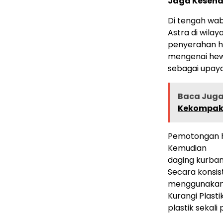
Jaga Keseha
Di tengah wa
Astra di wil
penyerahan h
mengenai hew
sebagai upay
Baca Juga 
Kekompaka
Pemotongan h
Kemudian
daging kurban
Secara konsis
menggunakan
Kurangi Plasti
plastik sekali 