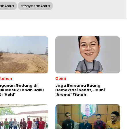
ahAstra
#yayasanAstra
ntahan
Opini
gunan Gudang di
Jaga Bersama Ruang
uk Masuk Lahan Baku
Demokrasi Sehat, Jauhi
i ‘Hold’
‘Aroma’ Fitnah