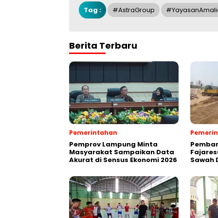
Tag :
#astraGroup
#YayasanAmali
Berita Terbaru
Pemerintahan
Pemeri
Pemprov Lampung Minta
Pemban
Masyarakat Sampaikan Data
Fajares
Akurat di Sensus Ekonomi 2026
Sawah D