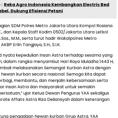
:
Reka Agro Indonesia Kembangkan Electric Bed
abel, Dukung Efisiensi Petani
Bagian SDM Polres Metro Jakarta Utara Kompol Rosiana
.E., dan Kepala Staff Kodim 0502/Jakarta Utara Letkol
.Sos., M.M., serta turut hadir Wakalpolres Metro
KBP Erlin Tangjaya, S.H., S.I.K.
d nyata kepedulian Insan Astra terhadap sesama yang
 dalam rangka menyambut Hari Raya Iduladha 1443 H,
embali melaksanakan Semangat Kurban Astra dengan
hewan kurban secara nasional. Semoga kita dapat
berbagi, membantu, dan menjalin kebersamaan serta
ntar insan Astra dan masyarakat untuk semakin
rsatuan,” ujar Ketua Dewan Pengurus YAA sekaligus
orate Affairs Astra Riza Deliansyah dalam keterangan
ung pengadaan hewan kurban Grup Astra, YAA