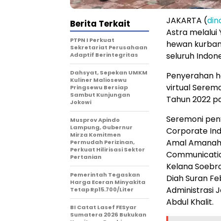
JAKARTA (
din
Berita Terkait
Astra melalui
PTPN I Perkuat
hewan kurban 
Sekretariat Perusahaan
seluruh Indone
Adaptif Berintegritas
Dahsyat, Sepekan UMKM
Penyerahan he
Kuliner Maliosewu
virtual Serem
Pringsewu Bersiap
Sambut Kunjungan
Tahun 2022 pa
Jokowi
Seremoni pen
Musprov Apindo
Lampung, Gubernur
Corporate Ind
Mirza Komitmen
Amal Amanah 
Permudah Perizinan,
Perkuat Hilirisasi Sektor
Communication
Pertanian
Kelana Soebro
Pemerintah Tegaskan
Diah Suran Feb
Harga Eceran Minyakita
Administrasi 
Tetap Rp15.700/Liter
Abdul Khalit.
BI Catat Lasef FESyar
Sumatera 2026 Bukukan