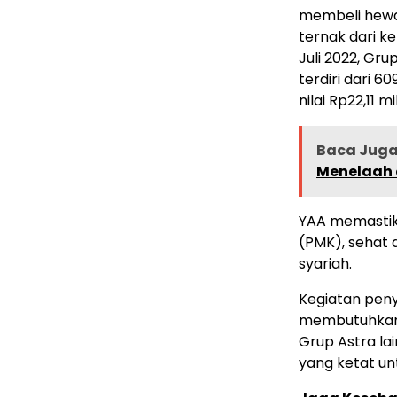
membeli hew
ternak dari k
Juli 2022, Gr
terdiri dari 
nilai Rp22,11 mil
Baca Juga 
Menelaah 
YAA memastik
(PMK), sehat d
syariah.
Kegiatan pen
membutuhkan 
Grup Astra l
yang ketat u