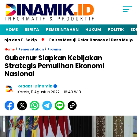
HOME
BERITA
PEMERINTAHAN
HUKUM
POLITIK
ED
ja dan E-Sakip
Polres Mesuji Gelar Bansos di Desa Mulya A
/
/
Home
Pemerintahan
Provinsi
Gubernur Siapkan Kebijakan
Strategis Pemulihan Ekonomi
Nasional
Redaksi Dinamik
Kamis, 11 Agustus 2022
- 16:49 WIB