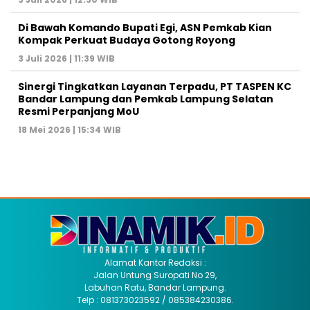
Di Bawah Komando Bupati Egi, ASN Pemkab Kian
Kompak Perkuat Budaya Gotong Royong
3 Juli 2026 | 11:39 WIB
Sinergi Tingkatkan Layanan Terpadu, PT TASPEN KC
Bandar Lampung dan Pemkab Lampung Selatan
Resmi Perpanjang MoU
18 Mei 2026 | 15:34 WIB
Alamat Kantor Redaksi :
Jalan Untung Suropati No 29,
Labuhan Ratu, Bandar Lampung.
Telp : 081373023592 / 085384230386.