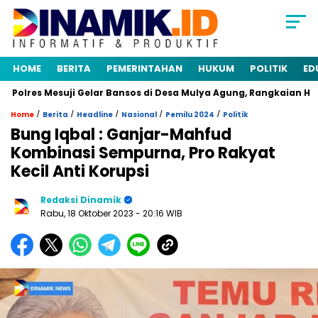
HOME
BERITA
PEMERINTAHAN
HUKUM
POLITIK
ED
olres Mesuji Gelar Bansos di Desa Mulya Agung, Rangkaian HUT 
/
/
/
/
/
Home
Berita
Headline
Nasional
Pemilu 2024
Politik
Bung Iqbal : Ganjar-Mahfud
Kombinasi Sempurna, Pro Rakyat
Kecil Anti Korupsi
Redaksi Dinamik
Rabu, 18 Oktober 2023
- 20:16 WIB