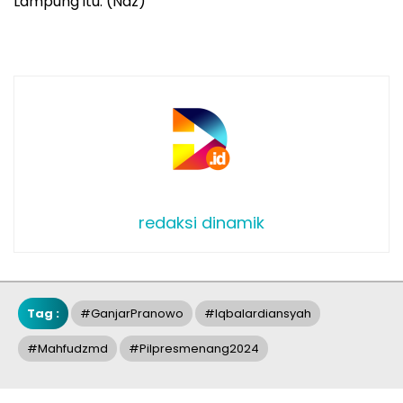
Lampung itu. (Naz)
redaksi dinamik
Tag :
#GanjarPranowo
#iqbalardiansyah
#mahfudzmd
#pilpresmenang2024