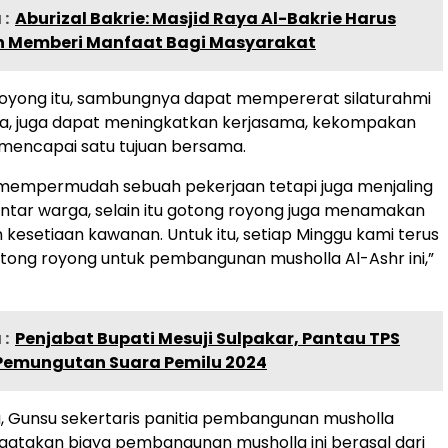
:
Aburizal Bakrie: Masjid Raya Al-Bakrie Harus
n Memberi Manfaat Bagi Masyarakat
royong itu, sambungnya dapat mempererat silaturahmi
a, juga dapat meningkatkan kerjasama, kekompakan
mencapai satu tujuan bersama.
 mempermudah sebuah pekerjaan tetapi juga menjaling
antar warga, selain itu gotong royong juga menamakan
n kesetiaan kawanan. Untuk itu, setiap Minggu kami terus
ong royong untuk pembangunan musholla Al-Ashr ini,”
:
Penjabat Bupati Mesuji Sulpakar, Pantau TPS
Pemungutan Suara Pemilu 2024
, Gunsu sekertaris panitia pembangunan musholla
atakan biaya pembangunan musholla ini berasal dari