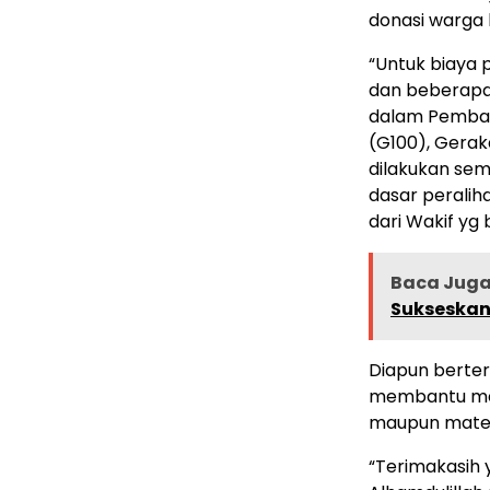
donasi warga 
“Untuk biaya 
dan beberapa 
dalam Pemban
(G100), Gerak
dilakukan se
dasar peralih
dari Wakif yg 
Baca Juga 
Sukseskan
Diapun berter
membantu mew
maupun mater
“Terimakasih