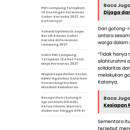
Baca Juga 
PWI Lampung Tetapkan
Dijaga da
14 Kontingen Porwanas
Cabor Karaoke 2027, Ini
Daftarnya!
Dari gotong-
Yuhadi Optimistis Sapu
antara sesam
Bersih 6 Emas Cabor
Karoke di Porwanas
warga dalam 
Lampung 2027
“Tidak hanya
SIWO PWI Lampung
Tetapkan 12 Atlet Tenis
silahturahmi 
Meja Porwanas 2027
solidaritas da
Wujud Kepedulian Sosial,
melakukan got
KBNU Ngambur Salurkan
Katanya.
Donasi bagi Korban
Musibah Kebakaran
Baca Juga 
Resepsi Putri Sulung H
Aprozi Alam Dihadiri
Kesiapan 
Ketua Umum, Menteri,
Gubernur Hingga DPR RI
Sementara itu
tersebut meng