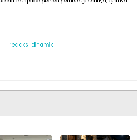
 sudah lima puluh persen pembangunannya,”ujarnya.
redaksi dinamik