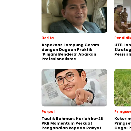
Berita
Pendidi
Aspeknas Lampung Geram
UTB Lam
dengan Dugaan Praktik
Strate
‘Pinjam Bendera’ Abaikan
Pesisir
Profesionalisme
Parpol
Pringse
Taufik Rahman: Harlah ke-28
Kekeri
PKB Momentum Perkuat
Pringse
Pengabdian kepada Rakyat
Gagal 