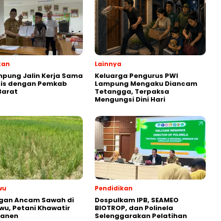
kan
Lainnya
pung Jalin Kerja Sama
Keluarga Pengurus PWI
gis dengan Pemkab
Lampung Mengaku Diancam
 Barat
Tetangga, Terpaksa
Mengungsi Dini Hari
wu
Pendidikan
ngan Ancam Sawah di
Dospulkam IPB, SEAMEO
wu, Petani Khawatir
BIOTROP, dan Polinela
Panen
Selenggarakan Pelatihan