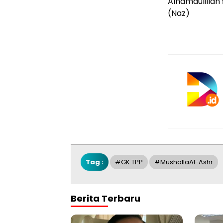
Alhamdulillah
(Naz)
Tag :
#GK TPP
#MushollaAl-Ashr
Berita Terbaru