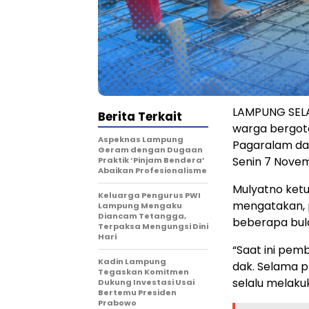
LAMPUNG SELA
Berita Terkait
warga bergot
Aspeknas Lampung
Pagaralam dan
Geram dengan Dugaan
Senin 7 Nove
Praktik ‘Pinjam Bendera’
Abaikan Profesionalisme
Mulyatno ket
Keluarga Pengurus PWI
mengatakan, p
Lampung Mengaku
Diancam Tetangga,
beberapa bula
Terpaksa Mengungsi Dini
Hari
“Saat ini pe
Kadin Lampung
dak. Selama 
Tegaskan Komitmen
selalu melaku
Dukung Investasi Usai
Bertemu Presiden
Prabowo