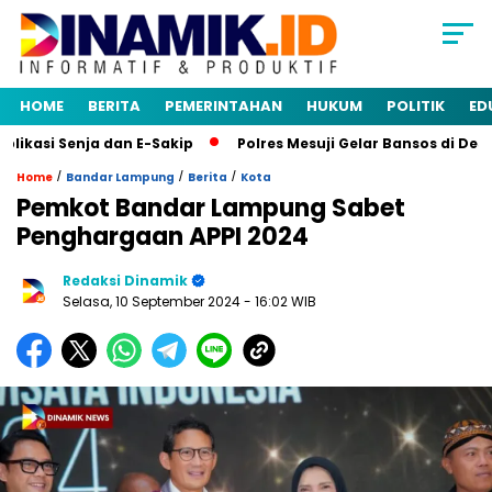
HOME
BERITA
PEMERINTAHAN
HUKUM
POLITIK
ED
asi Senja dan E-Sakip
Polres Mesuji Gelar Bansos di Desa
/
/
/
Home
Bandar Lampung
Berita
Kota
Pemkot Bandar Lampung Sabet
Penghargaan APPI 2024
Redaksi Dinamik
Selasa, 10 September 2024
- 16:02 WIB