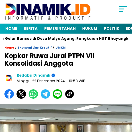
HOME
BERITA
PEMERINTAHAN
HUKUM
POLITIK
ED
Gelar Bansos di Desa Mulya Agung, Rangkaian HUT Bhayangkara k
/
/
Home
Ekonomi dan Kreatif
UMKM
Kopkar Ruwa Jurai PTPN VII
Konsolidasi Anggota
Redaksi Dinamik
Minggu, 22 Desember 2024
- 10:58 WIB