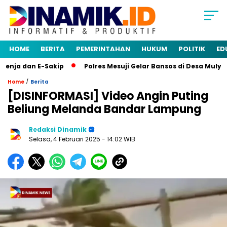
HOME
BERITA
PEMERINTAHAN
HUKUM
POLITIK
ED
ja dan E-Sakip
Polres Mesuji Gelar Bansos di Desa Mulya 
/
Home
Berita
[DISINFORMASI] Video Angin Puting
Beliung Melanda Bandar Lampung
Redaksi Dinamik
Selasa, 4 Februari 2025
- 14:02 WIB