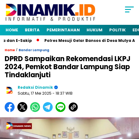
HOME
BERITA
PEMERINTAHAN
HUKUM
POLITIK
ED
 dan E-Sakip
Polres Mesuji Gelar Bansos di Desa Mulya Agu
/
Home
Bandar Lampung
DPRD Sampaikan Rekomendasi LKPJ
2024, Pemkot Bandar Lampung Siap
Tindaklanjuti
Redaksi Dinamik
Sabtu, 17 Mei 2025
- 18:37 WIB