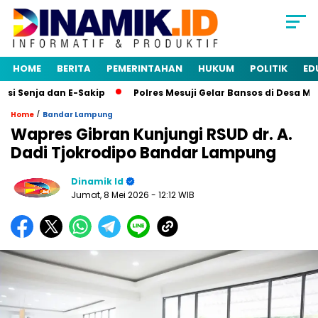
HOME
BERITA
PEMERINTAHAN
HUKUM
POLITIK
ED
 Senja dan E-Sakip
Polres Mesuji Gelar Bansos di Desa Mul
/
Home
Bandar Lampung
Wapres Gibran Kunjungi RSUD dr. A.
Dadi Tjokrodipo Bandar Lampung
Dinamik Id
Jumat, 8 Mei 2026
- 12:12 WIB