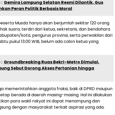
:
Gemira Lampung Selatan Resmi Dilantik, Gus
nkan Peran Politik Berbasis Moral
 peserta Musda hanya akan berjumlah sekitar 120 orang
hak suara, terdiri dari ketua, sekretaris, dan bendahara
abupaten/kota, pengurus provinsi, serta perwakilan dari
abtu pukul 13.00 WIB, belum ada calon ketua yang
:
Groundbreaking Ruas Bekri–Metro Dimulai,
ung Sebut Dorong Akses Pertanian hingga
ga memerintahkan anggota fraksi, baik di DPRD maupun
tetap berada di daerah masing-masing. Hal ini dilakukan
ikan para wakil rakyat ini dapat menampung dan
ngsung dengan masyarakat terkait aspirasi yang ada.