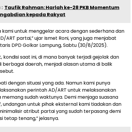
:
Taufik Rahman: Harlah ke-28 PKB Momentum
engabdian kepada Rakyat
 kami untuk menggelar acara dengan sederhana dan
D/ART partai,” ujar Ismet Roni, yang juga menjabat
taris DPD Golkar Lampung, Sabtu (30/8/2025).
 kondisi saat ini, di mana banyak terjadi gejolak dan
i berbagai daerah, menjadi alasan utama di balik
sebut.
ti dengan situasi yang ada. Namun kami punya
laksanakan perintah AD/ART untuk melaksanakan
a memang sudah waktunya. Demi menjaga suasana
f, undangan untuk pihak eksternal kami tiadakan dan
inimalisir atribut partai yang sudah terpasang demi
i tetap tenang,” jelasnya.