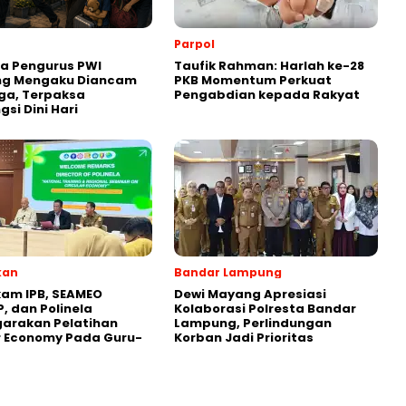
Parpol
a Pengurus PWI
Taufik Rahman: Harlah ke-28
g Mengaku Diancam
PKB Momentum Perkuat
ga, Terpaksa
Pengabdian kepada Rakyat
si Dini Hari
kan
Bandar Lampung
am IPB, SEAMEO
Dewi Mayang Apresiasi
, dan Polinela
Kolaborasi Polresta Bandar
arakan Pelatihan
Lampung, Perlindungan
r Economy Pada Guru-
Korban Jadi Prioritas