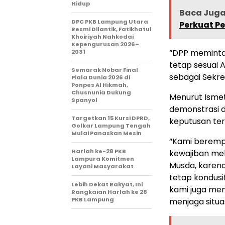
Hidup
Baca Juga 
DPC PKB Lampung Utara
Perkuat P
Resmi Dilantik, Fatikhatul
Khoiriyah Nahkodai
Kepengurusan 2026–
“DPP meminta
2031
tetap sesuai A
Semarak Nobar Final
sebagai Sekre
Piala Dunia 2026 di
Ponpes Al Hikmah,
Chusnunia Dukung
Menurut Ismet,
Spanyol
demonstrasi d
Targetkan 15 Kursi DPRD,
keputusan ter
Golkar Lampung Tengah
Mulai Panaskan Mesin
“Kami berempa
Harlah ke-28 PKB
kewajiban me
Lampura Komitmen
Musda, karen
Layani Masyarakat
tetap kondusi
Lebih Dekat Rakyat, Ini
kami juga mem
Rangkaian Harlah ke 28
PKB Lampung
menjaga situas