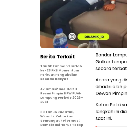
Bandar Lampu
Berita Terkait
Golkar Lampu
Taufik Rahman: Harlah
secara terbat
ke-28 PKB Momentum
Perkuat Pengabdian
kepada Rakyat
Acara yang di
dihadiri oleh 
Aklamasi! Imelda SH
Dewan Pimpina
Resmi Pimpin DPW PUAN
Lampung Periode 2026–
2031
Ketua Pelaks
langkah ini di
30 Tahun Kudatuli,
Winarti : Kobarkan
saat ini.
Semangat Reformasi,
Demokrasi Harus Tetap