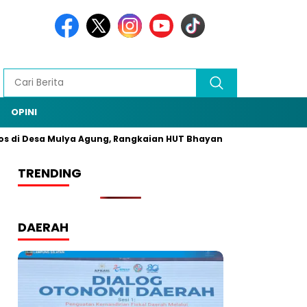
OPINI
 Desa Mulya Agung, Rangkaian HUT Bhayangkara ke-79/8
Geg
TRENDING
DAERAH