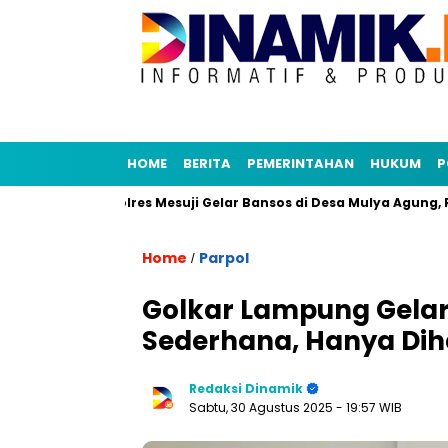
HOME
BERITA
PEMERINTAHAN
HUKUM
P
akip
Polres Mesuji Gelar Bansos di Desa Mulya Agung, Rang
Home
Parpol
/
Golkar Lampung Gelar
Sederhana, Hanya Dihad
Redaksi Dinamik
Sabtu, 30 Agustus 2025
- 19:57 WIB