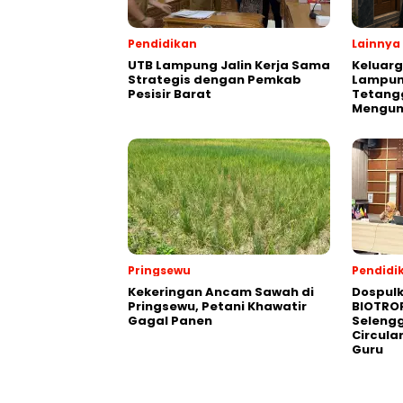
Pendidikan
Lainnya
UTB Lampung Jalin Kerja Sama
Keluarg
Strategis dengan Pemkab
Lampun
Pesisir Barat
Tetang
Mengung
Pringsewu
Pendidi
Kekeringan Ancam Sawah di
Dospulk
Pringsewu, Petani Khawatir
BIOTROP
Gagal Panen
Selengg
Circula
Guru