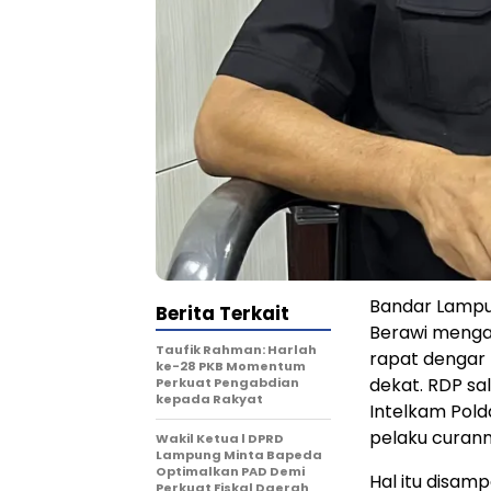
Bandar Lampu
Berita Terkait
Berawi menga
Taufik Rahman: Harlah
rapat dengar
ke-28 PKB Momentum
dekat. RDP s
Perkuat Pengabdian
kepada Rakyat
Intelkam Pold
pelaku curan
Wakil Ketua l DPRD
Lampung Minta Bapeda
Optimalkan PAD Demi
Hal itu disam
Perkuat Fiskal Daerah