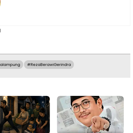
d
dalampung
#RezaBerawiGerindra