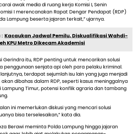
arai awak media di ruang kerja Komisi I, Senin
“Komisi I merencanakan Rapat Dengar Pendapat (RDP)
a Lampung beserta jajaran terkait,” ujarnya.
:
Kacaukan Jadwal Pemilu, Diskualifikasi Wahdi-
eh KPU Metro Dikecam Akademisi
si Gerindra itu, RDP penting untuk mencarikan solusi
 penggunaan senjata api oleh para pelaku kriminal.
a, lanjutnya, terdapat sejumlah isu lain yang juga menjadi
 akan dibahas dalam RDP, seperti kasus meninggalnya
i Lampung Timur, potensi konflik agraria dan tambang
ung.
lan ini memerlukan diskusi yang mencari solusi
anya bisa terselesaikan,” kata dia.
 Reza Berawi meminta Polda Lampung hingga jajaran
lsek agar lebih giat melakukan pengamanan-