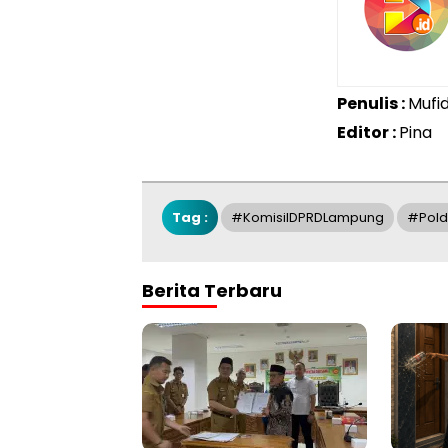
Penulis :
Mufi
Editor :
Pina
Tag :
#KomisiIDPRDLampung
#pol
Berita Terbaru