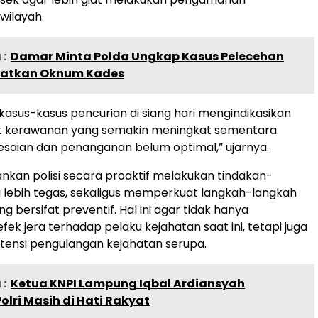
ilayah.
:
Damar Minta Polda Ungkap Kasus Pelecehan
batkan Oknum Kades
 kasus-kasus pencurian di siang hari mengindikasikan
t kerawanan yang semakin meningkat sementara
saian dan penanganan belum optimal,” ujarnya.
kan polisi secara proaktif melakukan tindakan-
 lebih tegas, sekaligus memperkuat langkah-langkah
g bersifat preventif. Hal ini agar tidak hanya
ek jera terhadap pelaku kejahatan saat ini, tetapi juga
ensi pengulangan kejahatan serupa.
:
Ketua KNPI Lampung Iqbal Ardiansyah
Polri Masih di Hati Rakyat