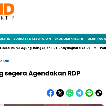
OLITIK
EDUKASI & KESEHATAN
EKONOMI KREATIF
OLAHRAGA
 Mulya Agung, Rangkaian HUT Bhayangkara ke-78
Polres Mesu
olitik
ng segera Agendakan RDP