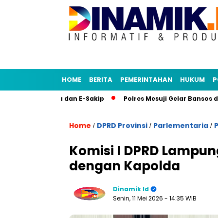
HOME
BERITA
PEMERINTAHAN
HUKUM
P
kasi Senja dan E-Sakip
Polres Mesuji Gelar Bansos di Desa
Home
DPRD Provinsi
Parlementaria
P
/
/
/
Komisi I DPRD Lampu
dengan Kapolda
Dinamik Id
Senin, 11 Mei 2026
- 14:35 WIB