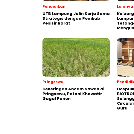
Pendidikan
Lainnya
UTB Lampung Jalin Kerja Sama
Keluarg
Strategis dengan Pemkab
Lampun
Pesisir Barat
Tetang
Mengung
Pringsewu
Pendidi
Kekeringan Ancam Sawah di
Dospulk
Pringsewu, Petani Khawatir
BIOTROP
Gagal Panen
Selengg
Circula
Guru