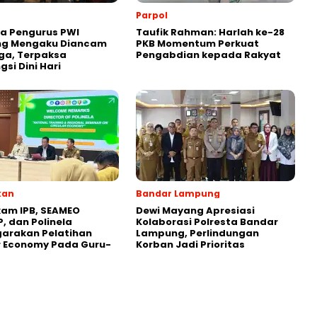
Parpol
a Pengurus PWI
Taufik Rahman: Harlah ke-28
g Mengaku Diancam
PKB Momentum Perkuat
ga, Terpaksa
Pengabdian kepada Rakyat
si Dini Hari
kan
Bandar Lampung
am IPB, SEAMEO
Dewi Mayang Apresiasi
, dan Polinela
Kolaborasi Polresta Bandar
arakan Pelatihan
Lampung, Perlindungan
r Economy Pada Guru-
Korban Jadi Prioritas