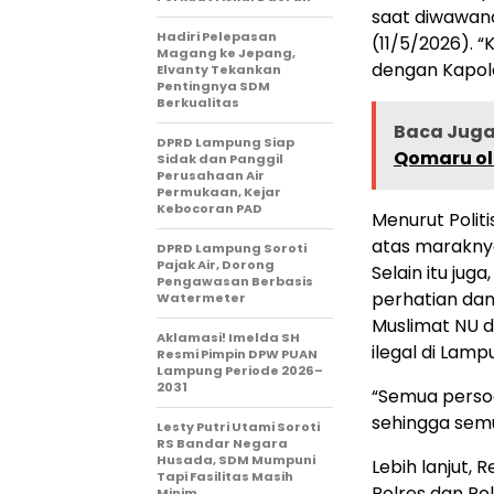
saat diwawanc
Hadiri Pelepasan
(11/5/2026). 
Magang ke Jepang,
dengan Kapold
Elvanty Tekankan
Pentingnya SDM
Berkualitas
Baca Juga 
DPRD Lampung Siap
Qomaru ol
Sidak dan Panggil
Perusahaan Air
Permukaan, Kejar
Kebocoran PAD
Menurut Politi
atas maraknya
DPRD Lampung Soroti
Pajak Air, Dorong
Selain itu jug
Pengawasan Berbasis
perhatian dan
Watermeter
Muslimat NU d
Aklamasi! Imelda SH
ilegal di Lamp
Resmi Pimpin DPW PUAN
Lampung Periode 2026–
2031
“Semua persoa
sehingga semu
Lesty Putri Utami Soroti
RS Bandar Negara
Husada, SDM Mumpuni
Lebih lanjut,
Tapi Fasilitas Masih
Polres dan Po
Minim