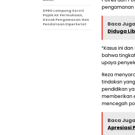
pengamanan w
DPRD Lampung Soroti
Pajak Air Permukaan,
Desak Pengawasan dan
Baca Juga 
Pendataan Diperketat
Diduga Li
“Kasus ini dan
bahwa tingka
upaya penyele
Reza menyaran
tindakan yang
pendidikan yan
memberikan ef
mencegah pot
Baca Juga 
Apresiasi 