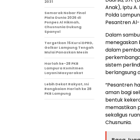
2031
Anak), Iptu A.
Semarak Nobar Final
Polda Lampung
Piala Dunia 2026 di
Pesantren Al
Ponpes Al Hikmah,
Chusnunia Dukung
Spanyol
Dalam sambut
menegaskan ba
Targetkan 15 Kursi DPRD,
Golkar Lampung Tengah
dalam pemban
Mulai Panaskan Mesin
perkembangan
Harlah ke-28 PKB
sistem perlin
Lampura Komitmen
berlangsung 
Layani Masyarakat
“Pesantren h
Lebih Dekat Rakyat, Ini
Rangkaian Harlah ke 28
aman bagi sel
PKB Lampung
bentuk kekera
memastikan p
sekaligus rua
Chusnunia.
Baca Juga 