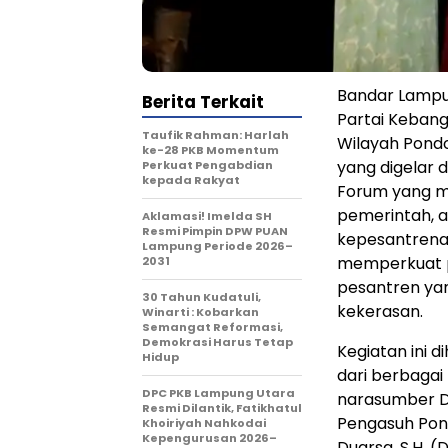
Bandar Lampu
Berita Terkait
Partai Kebang
Taufik Rahman: Harlah
Wilayah Pondo
ke-28 PKB Momentum
yang digelar 
Perkuat Pengabdian
kepada Rakyat
Forum yang m
pemerintah, a
Aklamasi! Imelda SH
Resmi Pimpin DPW PUAN
kepesantrena
Lampung Periode 2026–
memperkuat p
2031
pesantren yan
30 Tahun Kudatuli,
kekerasan.
Winarti : Kobarkan
Semangat Reformasi,
Demokrasi Harus Tetap
Kegiatan ini 
Hidup
dari berbagai
DPC PKB Lampung Utara
narasumber Dr.
Resmi Dilantik, Fatikhatul
Pengasuh Pond
Khoiriyah Nahkodai
Kepengurusan 2026–
Duarsa, S.H.