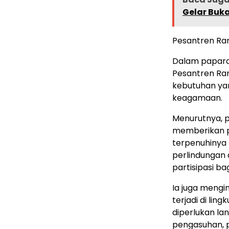
Gelar Buk
Pesantren Ra
Dalam paparan
Pesantren Ra
kebutuhan yan
keagamaan.
Menurutnya, 
memberikan p
terpenuhinya 
perlindungan 
partisipasi ba
Ia juga meng
terjadi di lin
diperlukan la
pengasuhan, 