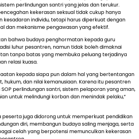
tem perlindungan santri yang jelas dan terukur.
pencegahan kekerasan seksual tidak cukup hanya
kesadaran individu, tetapi harus diperkuat dengan
rnal dan mekanisme pengawasan yang efektif.
kan bahwa budaya penghormatan kepada guru
disi luhur pesantren, namun tidak boleh dimaknai
atan tanpa batas yang membuka peluang terjadinya
n relasi kuasa.
taatan kepada siapa pun dalam hal yang bertentangan
t, hukum, dan nilai kemanusiaan. Karena itu pesantren
i SOP perlindungan santri, sistem pelaporan yang aman,
ian untuk melindungi korban dan menindak pelaku,”
ara peserta juga didorong untuk memperkuat pendidikan
ndungan diri, membangun budaya saling menjaga, serta
agai celah yang berpotensi memunculkan kekerasan
 pesantren.