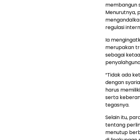
membangun sis
Menurutnya, 
mengandalkan 
regulasi inte
Ia mengingat
merupakan tra
sebagai keta
penyalahgunaa
“Tidak ada ke
dengan syaria
harus memilik
serta keberan
tegasnya.
Selain itu, p
tentang perli
menutup berb
di lingkungan