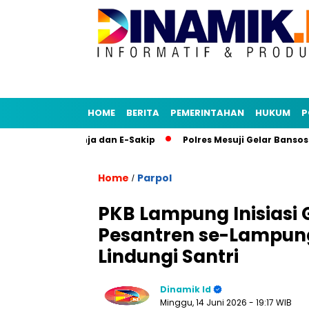
HOME
BERITA
PEMERINTAHAN
HUKUM
P
plikasi Senja dan E-Sakip
Polres Mesuji Gelar Bansos di D
Home
Parpol
/
PKB Lampung Inisiasi 
Pesantren se-Lampun
Lindungi Santri
Dinamik Id
Minggu, 14 Juni 2026
- 19:17 WIB