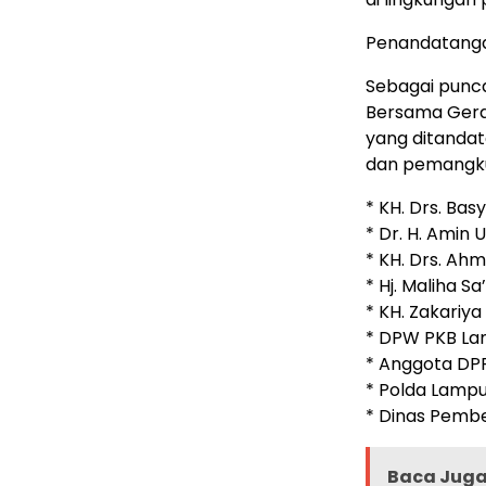
Penandatang
Sebagai punc
Bersama Gerak
yang ditandat
dan pemangku 
* KH. Drs. Bas
* Dr. H. Amin 
* KH. Drs. Ah
* Hj. Maliha S
* KH. Zakariy
* DPW PKB La
* Anggota DPR
* Polda Lampu
* Dinas Pemb
Baca Juga 