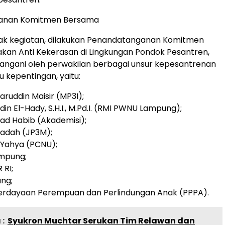
anan Komitmen Bersama
ak kegiatan, dilakukan Penandatanganan Komitmen
an Anti Kekerasan di Lingkungan Pondok Pesantren,
angani oleh perwakilan berbagai unsur kepesantrenan
kepentingan, yaitu:
yaruddin Maisir (MP3I);
Udin El-Hady, S.H.I., M.Pd.I. (RMI PWNU Lampung);
mad Habib (Akademisi);
a’adah (JP3M);
a Yahya (PCNU);
mpung;
 RI;
ng;
erdayaan Perempuan dan Perlindungan Anak (PPPA).
:
Syukron Muchtar Serukan Tim Relawan dan