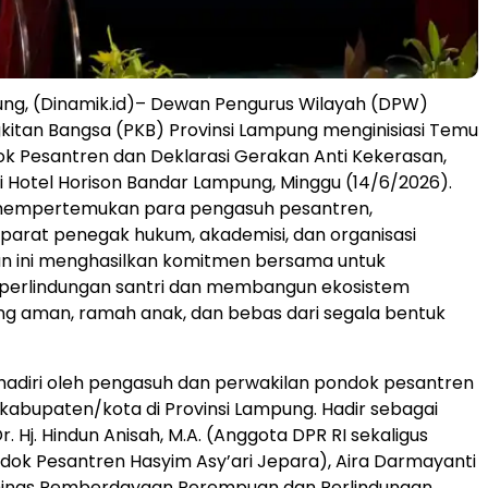
ng, (Dinamik.id)– Dewan Pengurus Wilayah (DPW)
kitan Bangsa (PKB) Provinsi Lampung menginisiasi Temu
k Pesantren dan Deklarasi Gerakan Anti Kekerasan,
di Hotel Horison Bandar Lampung, Minggu (14/6/2026).
empertemukan para pengasuh pesantren,
parat penegak hukum, akademisi, dan organisasi
n ini menghasilkan komitmen bersama untuk
erlindungan santri dan membangun ekosistem
g aman, ramah anak, dan bebas dari segala bentuk
dihadiri oleh pengasuh dan perwakilan pondok pesantren
 kabupaten/kota di Provinsi Lampung. Hadir sebagai
 Hj. Hindun Anisah, M.A. (Anggota DPR RI sekaligus
ok Pesantren Hasyim Asy’ari Jepara), Aira Darmayanti
 (Dinas Pemberdayaan Perempuan dan Perlindungan