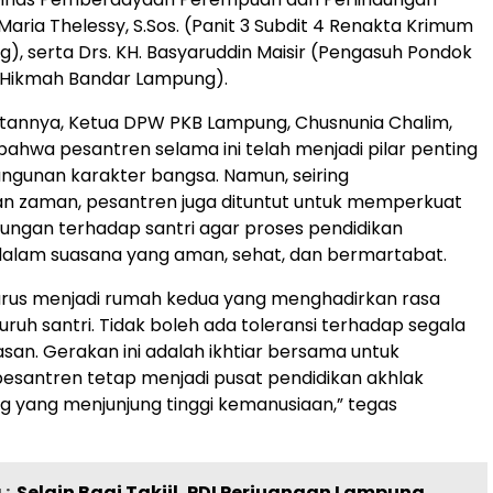
 Maria Thelessy, S.Sos. (Panit 3 Subdit 4 Renakta Krimum
), serta Drs. KH. Basyaruddin Maisir (Pengasuh Pondok
-Hikmah Bandar Lampung).
annya, Ketua DPW PKB Lampung, Chusnunia Chalim,
hwa pesantren selama ini telah menjadi pilar penting
gunan karakter bangsa. Namun, seiring
 zaman, pesantren juga dituntut untuk memperkuat
dungan terhadap santri agar proses pendidikan
dalam suasana yang aman, sehat, dan bermartabat.
arus menjadi rumah kedua yang menghadirkan rasa
uruh santri. Tidak boleh ada toleransi terhadap segala
san. Gerakan ini adalah ikhtiar bersama untuk
esantren tetap menjadi pusat pendidikan akhlak
ng yang menjunjung tinggi kemanusiaan,” tegas
:
Selain Bagi Takjil, PDI Perjuangan Lampung