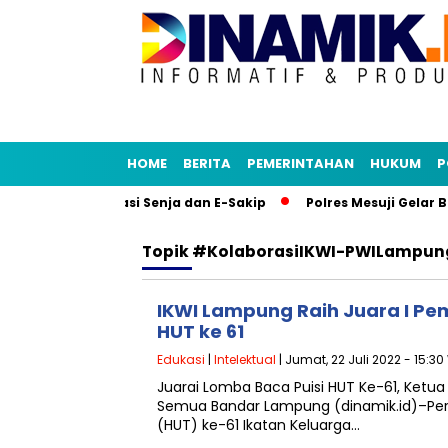
HOME
BERITA
PEMERINTAHAN
HUKUM
P
udy Tiru Aplikasi Senja dan E-Sakip
Polres Mesuji Gelar B
Topik
#kolaborasiIKWI-PWILampun
IKWI Lampung Raih Juara I Pe
HUT ke 61
Edukasi
|
Intelektual
| Jumat, 22 Juli 2022 - 15:30
Juarai Lomba Baca Puisi HUT Ke-61, Ketua IK
Semua Bandar Lampung (dinamik.id)–Per
(HUT) ke-61 Ikatan Keluarga…