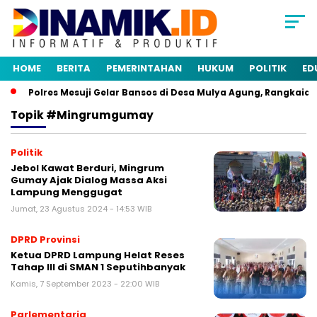
HOME
BERITA
PEMERINTAHAN
HUKUM
POLITIK
ED
Polres Mesuji Gelar Bansos di Desa Mulya Agung, Rangkaian 
Topik
#mingrumgumay
Politik
Jebol Kawat Berduri, Mingrum
Gumay Ajak Dialog Massa Aksi
Lampung Menggugat
Jumat, 23 Agustus 2024 - 14:53 WIB
DPRD Provinsi
Ketua DPRD Lampung Helat Reses
Tahap III di SMAN 1 Seputihbanyak
Kamis, 7 September 2023 - 22:00 WIB
Parlementaria