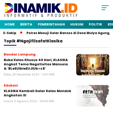
HOME
BERITA
PEMERINTAHAN
HUKUM
POLITIK
ED
 E-Sakip
Polres Mesuji Gelar Bansos di Desa Mulya Agung, 
Topik
#NgajifilsafatKlasika
Bandar Lampung
Buka Kelas Khusus 40 Hari, KLASIKA
Angkat Tema Negativitas Manusia
& ‘BLeEUIbleEUJIUb÷¢$’
Rabu, 25 Desember 2024 - 13:01 WIB
Edukasi
KLASIKA Kembali Gelar Kelas Mondok
Angkatan XI
Kamis, 11 Agustus 2022 - 08:08 WIB