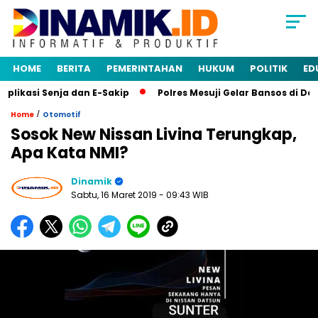
HOME
BERITA
PEMERINTAHAN
HUKUM
POLITIK
ED
ikasi Senja dan E-Sakip
Polres Mesuji Gelar Bansos di Des
/
Home
Otomotif
Sosok New Nissan Livina Terungkap,
Apa Kata NMI?
Dinamik
Sabtu, 16 Maret 2019
- 09:43 WIB