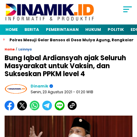
HOME
BERITA
PEMERINTAHAN
HUKUM
POLITIK
ED
Polres Mesuji Gelar Bansos di Desa Mulya Agung, Rangkaian HUT
/
Home
Lainnya
Bung Iqbal Ardiansyah ajak Seluruh
Masyarakat untuk Vaksin, dan
Sukseskan PPKM level 4
Dinamik
Senin, 23 Agustus 2021
- 01:20 WIB