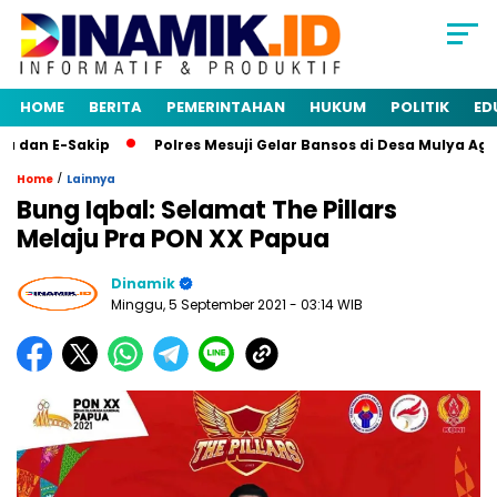
HOME
BERITA
PEMERINTAHAN
HUKUM
POLITIK
ED
dan E-Sakip
Polres Mesuji Gelar Bansos di Desa Mulya Agun
/
Home
Lainnya
Bung Iqbal: Selamat The Pillars
Melaju Pra PON XX Papua
Dinamik
Minggu, 5 September 2021
- 03:14 WIB