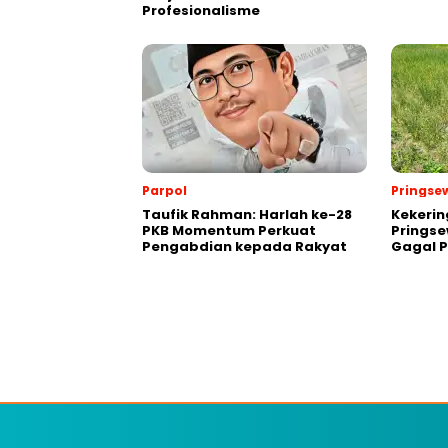
Profesionalisme
Parpol
Pringse
Taufik Rahman: Harlah ke-28
Kekeri
PKB Momentum Perkuat
Pringse
Pengabdian kepada Rakyat
Gagal 