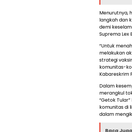
Menurutnya, h
langkah dan k
demi keselam
Suprema Lex E
“Untuk menaha
melakukan aks
strategi vaks
komunitas-kom
Kabareskrim P
Dalam kesempa
merangkul to
“Getok Tular”
komunitas di 
dalam mengiku
Baca Juga 