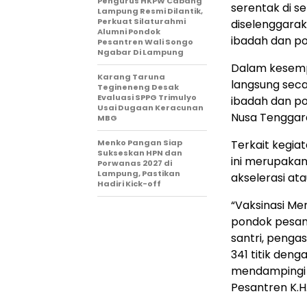
Pengurus HKPW Cabang
serentak di se
Lampung Resmi Dilantik,
Perkuat Silaturahmi
diselenggaraka
Alumni Pondok
ibadah dan p
Pesantren Wali Songo
Ngabar Di Lampung
Dalam kesemp
Karang Taruna
langsung seca
Tegineneng Desak
Evaluasi SPPG Trimulyo
ibadah dan po
Usai Dugaan Keracunan
Nusa Tenggara
MBG
Terkait kegia
Menko Pangan Siap
Sukseskan HPN dan
ini merupakan
Porwanas 2027 di
Lampung, Pastikan
akselerasi at
Hadiri Kick-off
“Vaksinasi Me
pondok pesan
santri, penga
341 titik deng
mendampingi P
Pesantren K.H