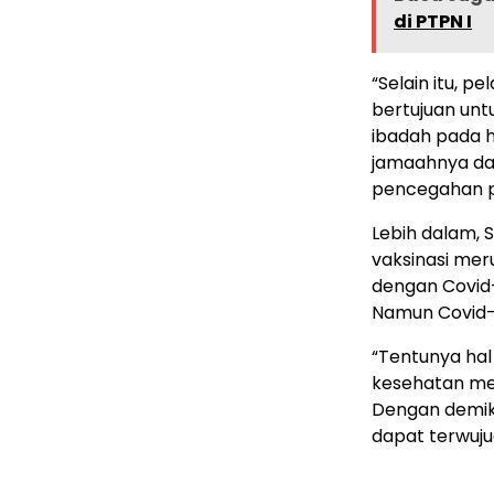
di PTPN I
“Selain itu, 
bertujuan untu
ibadah pada h
jamaahnya da
pencegahan pe
Lebih dalam, 
vaksinasi me
dengan Covid
Namun Covid-1
“Tentunya hal
kesehatan me
Dengan demiki
dapat terwujud