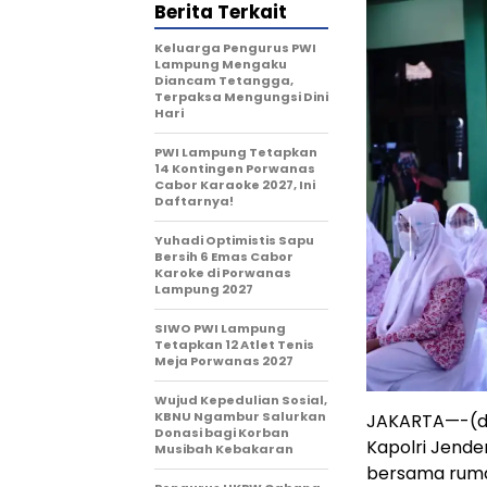
Berita Terkait
Keluarga Pengurus PWI
Lampung Mengaku
Diancam Tetangga,
Terpaksa Mengungsi Dini
Hari
PWI Lampung Tetapkan
14 Kontingen Porwanas
Cabor Karaoke 2027, Ini
Daftarnya!
Yuhadi Optimistis Sapu
Bersih 6 Emas Cabor
Karoke di Porwanas
Lampung 2027
SIWO PWI Lampung
Tetapkan 12 Atlet Tenis
Meja Porwanas 2027
Wujud Kepedulian Sosial,
KBNU Ngambur Salurkan
JAKARTA—-(din
Donasi bagi Korban
Kapolri Jende
Musibah Kebakaran
bersama ruma