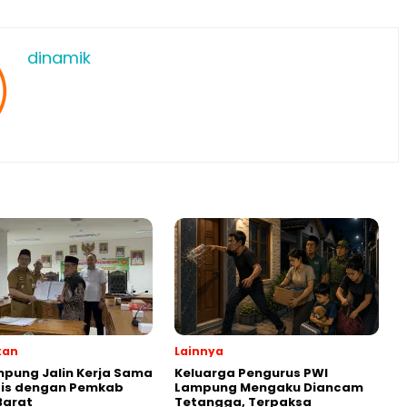
dinamik
kan
Lainnya
pung Jalin Kerja Sama
Keluarga Pengurus PWI
gis dengan Pemkab
Lampung Mengaku Diancam
 Barat
Tetangga, Terpaksa