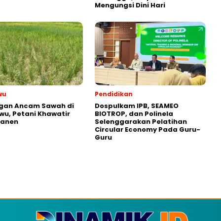
Mengungsi Dini Hari
wu
Pendidikan
ngan Ancam Sawah di
Dospulkam IPB, SEAMEO
wu, Petani Khawatir
BIOTROP, dan Polinela
Panen
Selenggarakan Pelatihan
Circular Economy Pada Guru-
Guru