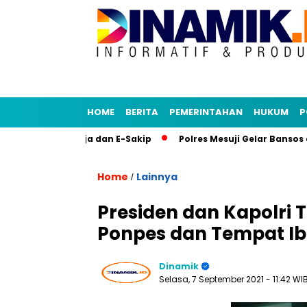
HOME
BERITA
PEMERINTAHAN
HUKUM
P
likasi Senja dan E-Sakip
Polres Mesuji Gelar Bansos di De
Home
Lainnya
/
Presiden dan Kapolri 
Ponpes dan Tempat Ib
Dinamik
Selasa, 7 September 2021
- 11:42 WI