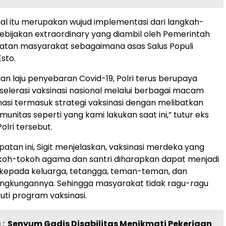
al itu merupakan wujud implementasi dari langkah-
ebijakan extraordinary yang diambil oleh Pemerintah
atan masyarakat sebagaimana asas Salus Populi
sto.
n laju penyebaran Covid-19, Polri terus berupaya
elerasi vaksinasi nasional melalui berbagai macam
inasi termasuk strategi vaksinasi dengan melibatkan
unitas seperti yang kami lakukan saat ini,” tutur eks
olri tersebut.
tan ini, Sigit menjelaskan, vaksinasi merdeka yang
koh-tokoh agama dan santri diharapkan dapat menjadi
 kepada keluarga, tetangga, teman-teman, dan
lingkungannya. Sehingga masyarakat tidak ragu-ragu
ti program vaksinasi.
:
Senyum Gadis Disabilitas Menikmati Pekerjaan