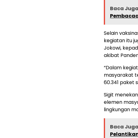
Baca Juga 
Pembacaa
Selain vaksin
kegiatan itu 
Jokowi, kepa
akibat Pandem
“Dalam kegiat
masyarakat t
60.341 paket s
Sigit menekan
elemen masyar
lingkungan ma
Baca Juga 
Pelantikan