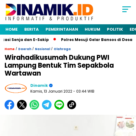
HOME
BERITA
PEMERINTAHAN
HUKUM
POLITIK
ED
i Senja dan E-Sakip
Polres Mesuji Gelar Bansos di Desa Mu
/
/
/
Home
Daerah
Nasional
Olahraga
Wirahadikusumah Dukung PWI
Lampung Bentuk Tim Sepakbola
Wartawan
Dinamik
Kamis, 13 Januari 2022
- 03:44 WIB