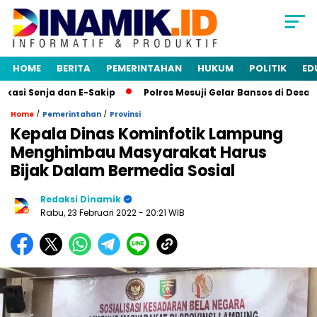
HOME
BERITA
PEMERINTAHAN
HUKUM
POLITIK
ED
si Senja dan E-Sakip
Polres Mesuji Gelar Bansos di Desa M
/
/
Home
Pemerintahan
Provinsi
Kepala Dinas Kominfotik Lampung
Menghimbau Masyarakat Harus
Bijak Dalam Bermedia Sosial
Redaksi Dinamik
Rabu, 23 Februari 2022
- 20:21 WIB