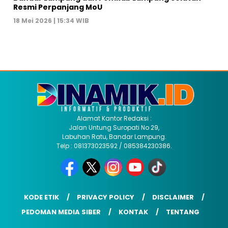
Resmi Perpanjang MoU
18 Mei 2026 | 15:34 WIB
Alamat Kantor Redaksi :
Jalan Untung Suropati No 29,
Labuhan Ratu, Bandar Lampung.
Telp : 081373023592 / 085384230386.
KODE ETIK
PRIVACY POLICY
DISCLAIMER
PEDOMAN MEDIA SIBER
KONTAK
TENTANG