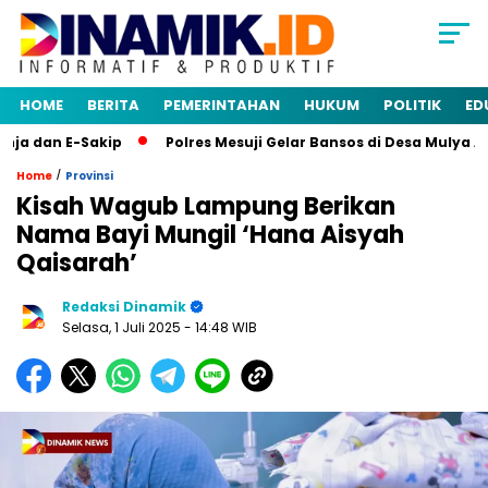
HOME
BERITA
PEMERINTAHAN
HUKUM
POLITIK
ED
 dan E-Sakip
Polres Mesuji Gelar Bansos di Desa Mulya Agu
/
Home
Provinsi
Kisah Wagub Lampung Berikan
Nama Bayi Mungil ‘Hana Aisyah
Qaisarah’
Redaksi Dinamik
Selasa, 1 Juli 2025
- 14:48 WIB