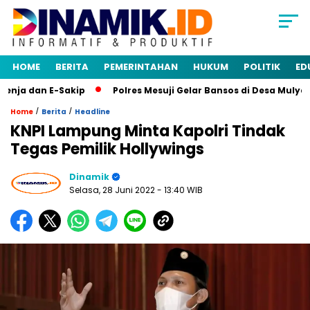
HOME
BERITA
PEMERINTAHAN
HUKUM
POLITIK
ED
ja dan E-Sakip
Polres Mesuji Gelar Bansos di Desa Mulya A
/
/
Home
Berita
Headline
KNPI Lampung Minta Kapolri Tindak
Tegas Pemilik Hollywings
Dinamik
Selasa, 28 Juni 2022
- 13:40 WIB