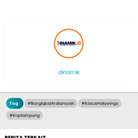
dinamik
Tag :
#bungIqbalArdiansyah
#KasusHollywings
#knpilampung
BERITA TERKAIT