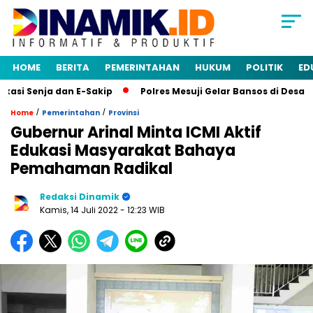
HOME
BERITA
PEMERINTAHAN
HUKUM
POLITIK
ED
i Senja dan E-Sakip
Polres Mesuji Gelar Bansos di Desa Mu
/
/
Home
Pemerintahan
Provinsi
Gubernur Arinal Minta ICMI Aktif
Edukasi Masyarakat Bahaya
Pemahaman Radikal
Redaksi Dinamik
Kamis, 14 Juli 2022
- 12:23 WIB