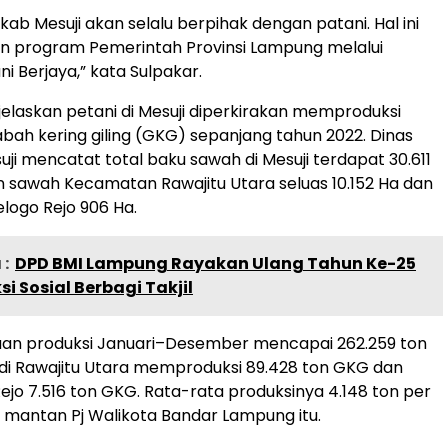
ab Mesuji akan selalu berpihak dengan patani. Hal ini
n program Pemerintah Provinsi Lampung melalui
i Berjaya,” kata Sulpakar.
elaskan petani di Mesuji diperkirakan memproduksi
abah kering giling (GKG) sepanjang tahun 2022. Dinas
uji mencatat total baku sawah di Mesuji terdapat 30.611
 sawah Kecamatan Rawajitu Utara seluas 10.152 Ha dan
elogo Rejo 906 Ha.
:
DPD BMI Lampung Rayakan Ulang Tahun Ke-25
i Sosial Berbagi Takjil
raan produksi Januari–Desember mencapai 262.259 ton
di Rawajitu Utara memproduksi 89.428 ton GKG dan
ejo 7.516 ton GKG. Rata-rata produksinya 4.148 ton per
as mantan Pj Walikota Bandar Lampung itu.