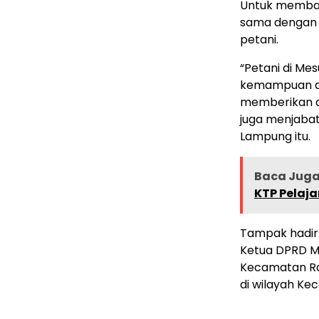
Untuk membant
sama dengan 
petani.
“Petani di Mes
kemampuan da
memberikan d
juga menjaba
Lampung itu.
Baca Juga 
KTP Pelaja
Tampak hadir
Ketua DPRD Me
Kecamatan Ra
di wilayah K