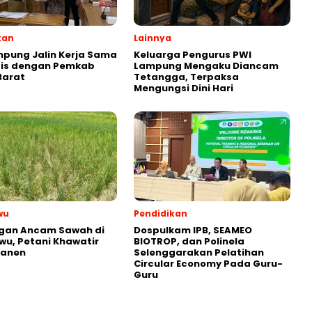
kan
Lainnya
pung Jalin Kerja Sama
Keluarga Pengurus PWI
gis dengan Pemkab
Lampung Mengaku Diancam
 Barat
Tetangga, Terpaksa
Mengungsi Dini Hari
wu
Pendidikan
ngan Ancam Sawah di
Dospulkam IPB, SEAMEO
wu, Petani Khawatir
BIOTROP, dan Polinela
Panen
Selenggarakan Pelatihan
Circular Economy Pada Guru-
Guru