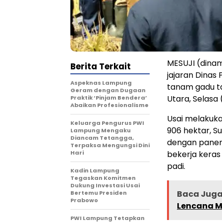
MESUJI (dinam
Berita Terkait
jajaran Dina
Aspeknas Lampung
tanam gadu ta
Geram dengan Dugaan
Utara, Selasa 
Praktik ‘Pinjam Bendera’
Abaikan Profesionalisme
Usai melakuka
Keluarga Pengurus PWI
906 hektar, S
Lampung Mengaku
Diancam Tetangga,
dengan panen r
Terpaksa Mengungsi Dini
Hari
bekerja keras
padi.
Kadin Lampung
Tegaskan Komitmen
Dukung Investasi Usai
Baca Juga 
Bertemu Presiden
Prabowo
Lencana M
PWI Lampung Tetapkan