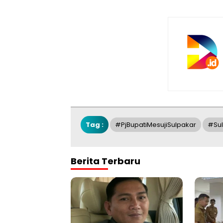
Tag :
#pjBupatiMesujiSulpakar
#Sul
Berita Terbaru