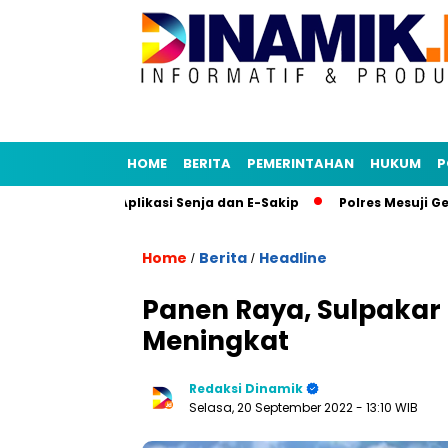
HOME
BERITA
PEMERINTAHAN
HUKUM
P
dy Tiru Aplikasi Senja dan E-Sakip
Polres Mesuji Gelar Ba
Home
Berita
Headline
/
/
Panen Raya, Sulpakar 
Meningkat
Redaksi Dinamik
Selasa, 20 September 2022
- 13:10 WIB