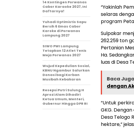
14 Kontingen Porwanas
“Yakinlah Pemk
Cabor Karaoke 2027, Ini
Daftarnya!
selaras denga
program Petan
Yuhadi Optimistis Sapu
Bersih 6 Emas Cabor
Karoke di Porwanas
Sulpakar menj
Lampung 2027
262.259 ton g
SIWO PWI Lampung
Pertanian Mes
Tetapkan 12 Atlet Tenis
Ha. Sedangkan
Meja Porwanas 2027
luas di Desa T
Wujud Kepedulian Sosial,
KBNU Ngambur Salurkan
Donasi bagi Korban
Baca Juga 
Musibah Kebakaran
dengan Aks
Resepsi Putri Sulung H
Aprozi Alam Dihadiri
Ketua Umum, Menteri,
“Untuk perki
Gubernur Hingga DPR RI
GKG. Dengan 
Desa Telogo R
hektare,” jel