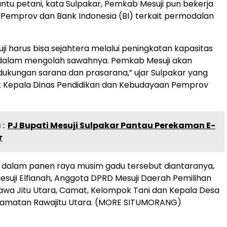
u petani, kata Sulpakar, Pemkab Mesuji pun bekerja
Pemprov dan Bank Indonesia (BI) terkait permodalan
uji harus bisa sejahtera melalui peningkatan kapasitas
lam mengolah sawahnya. Pemkab Mesuji akan
ukungan sarana dan prasarana,” ujar Sulpakar yang
t Kepala Dinas Pendidikan dan Kebudayaan Pemprov
:
PJ Bupati Mesuji Sulpakar Pantau Perekaman E-
r
 dalam panen raya musim gadu tersebut diantaranya,
suji Elfianah, Anggota DPRD Mesuji Daerah Pemilihan
wa Jitu Utara, Camat, Kelompok Tani dan Kepala Desa
ecamatan Rawajitu Utara. (MORE SITUMORANG)