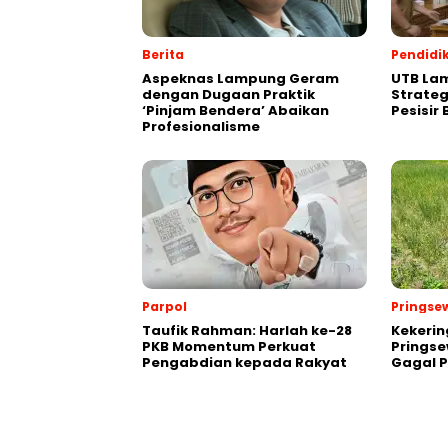
Berita
Pendidi
Aspeknas Lampung Geram
UTB Lam
dengan Dugaan Praktik
Strate
‘Pinjam Bendera’ Abaikan
Pesisir
Profesionalisme
Parpol
Pringse
Taufik Rahman: Harlah ke-28
Kekeri
PKB Momentum Perkuat
Pringse
Pengabdian kepada Rakyat
Gagal 