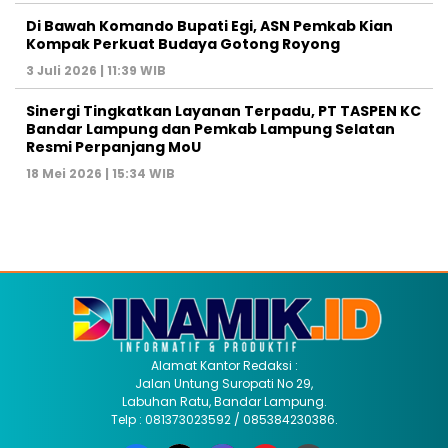
Di Bawah Komando Bupati Egi, ASN Pemkab Kian
Kompak Perkuat Budaya Gotong Royong
3 Juli 2026 | 11:39 WIB
Sinergi Tingkatkan Layanan Terpadu, PT TASPEN KC
Bandar Lampung dan Pemkab Lampung Selatan
Resmi Perpanjang MoU
18 Mei 2026 | 15:34 WIB
Alamat Kantor Redaksi :
Jalan Untung Suropati No 29,
Labuhan Ratu, Bandar Lampung.
Telp : 081373023592 / 085384230386.