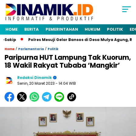
HOME
BERITA
PEMERINTAHAN
HUKUM
POLITIK
ED
Sakip
Polres Mesuji Gelar Bansos di Desa Mulya Agung, Ran
/
/
Home
Parlementaria
Politik
Paripurna HUT Lampung Tak Kuorum,
18 Wakil Rakyat Tubaba ‘Mangkir’
Redaksi Dinamik
Senin, 20 Maret 2023
- 14:04 WIB