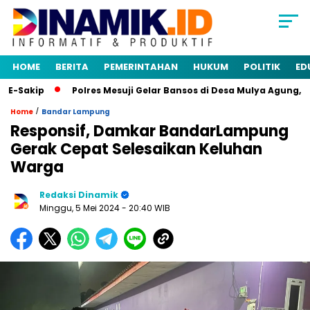
HOME
BERITA
PEMERINTAHAN
HUKUM
POLITIK
ED
-Sakip
Polres Mesuji Gelar Bansos di Desa Mulya Agung, Ra
/
Home
Bandar Lampung
Responsif, Damkar BandarLampung
Gerak Cepat Selesaikan Keluhan
Warga
Redaksi Dinamik
Minggu, 5 Mei 2024
- 20:40 WIB