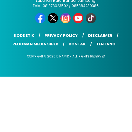
Labuhan Ratu, Bandar Lampung.
Telp : 081373023592 / 085384230386.
KODE ETIK
PRIVACY POLICY
DISCLAIMER
PEDOMAN MEDIA SIBER
KONTAK
TENTANG
COPYRIGHT © 2026 DINAMIK - ALL RIGHTS RESERVED