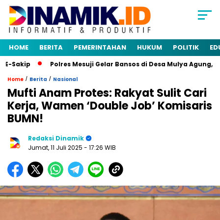
HOME
BERITA
PEMERINTAHAN
HUKUM
POLITIK
ED
Sakip
Polres Mesuji Gelar Bansos di Desa Mulya Agung, Ra
/
/
Home
Berita
Nasional
Mufti Anam Protes: Rakyat Sulit Cari
Kerja, Wamen ‘Double Job’ Komisaris
BUMN!
Redaksi Dinamik
Jumat, 11 Juli 2025
- 17:26 WIB