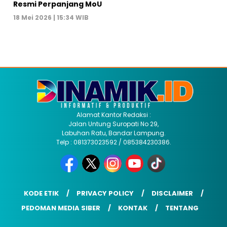
Resmi Perpanjang MoU
18 Mei 2026 | 15:34 WIB
Alamat Kantor Redaksi :
Jalan Untung Suropati No 29,
Labuhan Ratu, Bandar Lampung.
Telp : 081373023592 / 085384230386.
KODE ETIK
PRIVACY POLICY
DISCLAIMER
PEDOMAN MEDIA SIBER
KONTAK
TENTANG