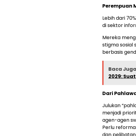
Perempuan M
Lebih dari 70
di sektor inf
Mereka mengha
stigma sosial
berbasis gend
Baca Juga 
2029: Suat
Dari Pahlaw
Julukan “pahla
menjadi prior
agen-agen sw
Perlu reform
dan pelibatan