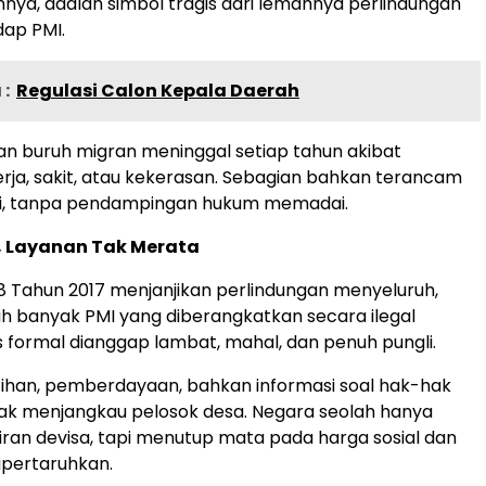
annya, adalah simbol tragis dari lemahnya perlindungan
dap PMI.
:
Regulasi Calon Kepala Daerah
an buruh migran meninggal setiap tahun akibat
rja, sakit, atau kekerasan. Sebagian bahkan terancam
, tanpa pendampingan hukum memadai.
, Layanan Tak Merata
18 Tahun 2017 menjanjikan perlindungan menyeluruh,
h banyak PMI yang diberangkatkan secara ilegal
 formal dianggap lambat, mahal, dan penuh pungli.
ihan, pemberdayaan, bahkan informasi soal hak-hak
tak menjangkau pelosok desa. Negara seolah hanya
liran devisa, tapi menutup mata pada harga sosial dan
ipertaruhkan.