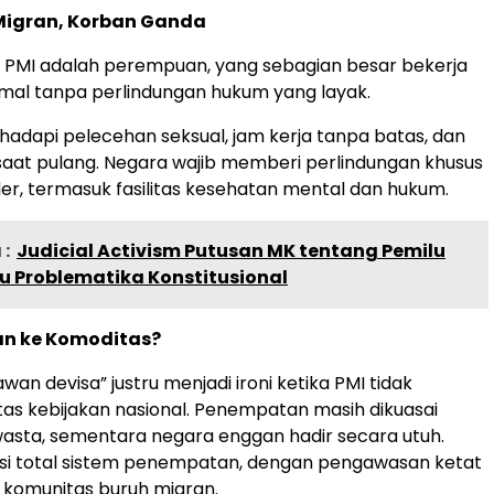
igran, Korban Ganda
% PMI adalah perempuan, yang sebagian besar bekerja
ormal tanpa perlindungan hukum yang layak.
dapi pelecehan seksual, jam kerja tanpa batas, dan
 saat pulang. Negara wajib memberi perlindungan khusus
er, termasuk fasilitas kesehatan mental dan hukum.
:
Judicial Activism Putusan MK tentang Pemilu
u Problematika Konstitusional
an ke Komoditas?
wan devisa” justru menjadi ironi ketika PMI tidak
itas kebijakan nasional. Penempatan masih dikuasai
asta, sementara negara enggan hadir secara utuh.
asi total sistem penempatan, dengan pengawasan ketat
 komunitas buruh migran.