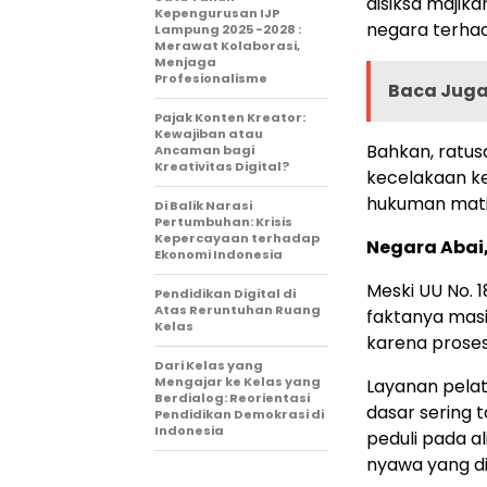
disiksa majik
Kepengurusan IJP
negara terha
Lampung 2025 -2028 :
Merawat Kolaborasi,
Menjaga
Profesionalisme
Baca Juga 
Pajak Konten Kreator:
Kewajiban atau
Bahkan, ratus
Ancaman bagi
Kreativitas Digital?
kecelakaan ke
hukuman mati
Di Balik Narasi
Pertumbuhan: Krisis
Kepercayaan terhadap
Negara Abai
Ekonomi Indonesia
Meski UU No. 
Pendidikan Digital di
Atas Reruntuhan Ruang
faktanya masi
Kelas
karena proses
Dari Kelas yang
Mengajar ke Kelas yang
Layanan pelat
Berdialog: Reorientasi
dasar sering 
Pendidikan Demokrasi di
Indonesia
peduli pada a
nyawa yang d