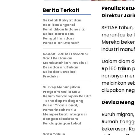
Penulis: Ke
Berita Terkait
Direktur Jar
Sekolah Rakyat dan
Realitas Urgensi
SETIAP tahun, 
Pendidikan Indonesia:
Solusi Baru atau
merantau ke l
Pengalihan dari
Mereka bekerja
Persoalan Utama?
industri manuf
SADAR TANI METAGANIK:
Saat Pertanian
Dalam diam da
Membutuhkan Revolusi
Kesadaran, Bukan
Rp 160 triliu
Sekadar Revolusi
ironisnya, me
Produksi
melainkan seb
Survey Menunjukan
dilupakan neg
Program Mulia MBG
Belum Berdampak Positif
Terhadap Pedagang
Devisa Meng
Pasar Tradisional,
Pemerintah Perlu
Buruh migran,
Memperkuat Integrasi
dengan Ekosistem
Rumah Tangga
Perdagangan Lokal
kekerasan. Ka
Satu Tahun