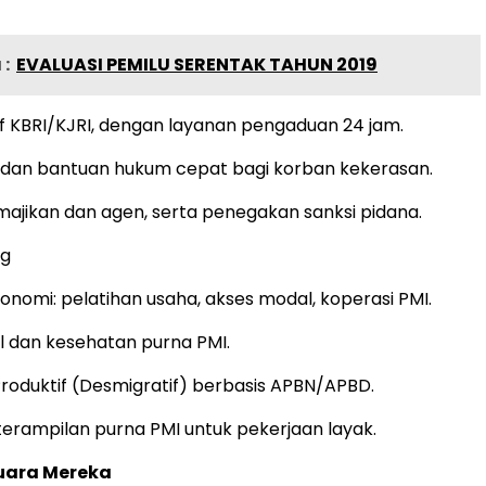
:
EVALUASI PEMILU SERENTAK TAHUN 2019
if KBRI/KJRI, dengan layanan pengaduan 24 jam.
 dan bantuan hukum cepat bagi korban kekerasan.
jikan dan agen, serta penegakan sanksi pidana.
ng
konomi: pelatihan usaha, akses modal, koperasi PMI.
l dan kesehatan purna PMI.
roduktif (Desmigratif) berbasis APBN/APBD.
rampilan purna PMI untuk pekerjaan layak.
uara Mereka