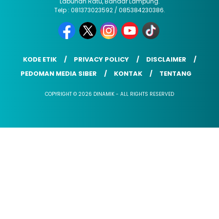
Labuhan Ratu, Bandar Lampung.
Telp : 081373023592 / 085384230386.
KODE ETIK
PRIVACY POLICY
DISCLAIMER
PEDOMAN MEDIA SIBER
KONTAK
TENTANG
COPYRIGHT © 2026 DINAMIK - ALL RIGHTS RESERVED