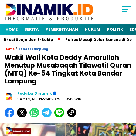
HOME
BERITA
PEMERINTAHAN
HUKUM
POLITIK
ED
asi Senja dan E-Sakip
Polres Mesuji Gelar Bansos di Desa 
/
Home
Bandar Lampung
Wakil Wali Kota Deddy Amarullah
Menutup Musabaqah Tilawatil Quran
(MTQ) Ke-54 Tingkat Kota Bandar
Lampung
Redaksi Dinamik
Selasa, 14 Oktober 2025
- 18:43 WIB