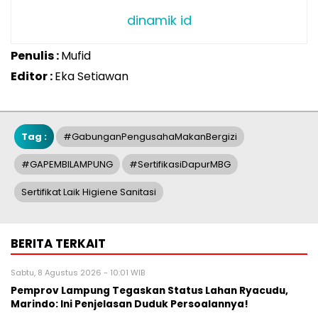
dinamik id
Penulis :
Mufid
Editor :
Eka Setiawan
Tag :
#GabunganPengusahaMakanBergizi
#GAPEMBILAMPUNG
#SertifikasiDapurMBG
Sertifikat Laik Higiene Sanitasi
BERITA TERKAIT
Sabtu, 8 Agustus 2026 - 10:01 WIB
Pemprov Lampung Tegaskan Status Lahan Ryacudu,
Marindo: Ini Penjelasan Duduk Persoalannya!