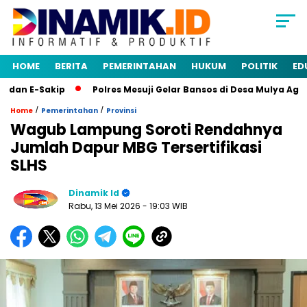
HOME
BERITA
PEMERINTAHAN
HUKUM
POLITIK
ED
an E-Sakip
Polres Mesuji Gelar Bansos di Desa Mulya Agung
/
/
Home
Pemerintahan
Provinsi
Wagub Lampung Soroti Rendahnya
Jumlah Dapur MBG Tersertifikasi
SLHS
Dinamik Id
Rabu, 13 Mei 2026
- 19:03 WIB