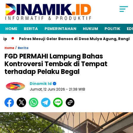
HOME
BERITA
PEMERINTAHAN
HUKUM
POLITIK
ED
Polres Mesuji Gelar Bansos di Desa Mulya Agung, Rangkaian
/
Home
Berita
FGD PERMAHI Lampung Bahas
Kontroversi Tembak di Tempat
terhadap Pelaku Begal
Dinamik Id
Jumat, 12 Juni 2026
- 21:38 WIB