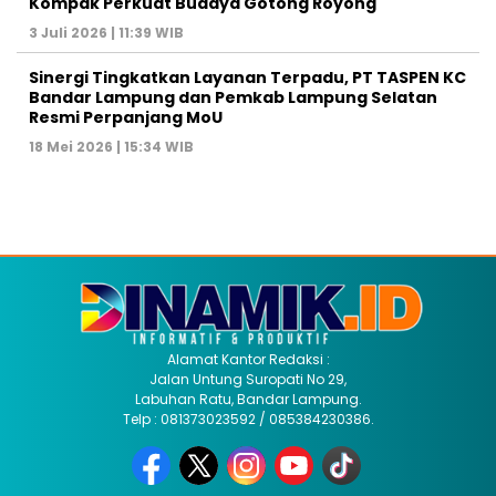
Kompak Perkuat Budaya Gotong Royong
3 Juli 2026 | 11:39 WIB
Sinergi Tingkatkan Layanan Terpadu, PT TASPEN KC
Bandar Lampung dan Pemkab Lampung Selatan
Resmi Perpanjang MoU
18 Mei 2026 | 15:34 WIB
Alamat Kantor Redaksi :
Jalan Untung Suropati No 29,
Labuhan Ratu, Bandar Lampung.
Telp : 081373023592 / 085384230386.