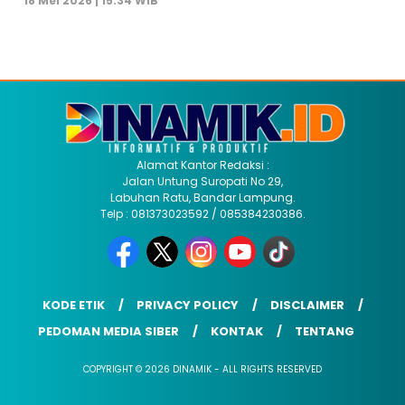
18 Mei 2026 | 15:34 WIB
Alamat Kantor Redaksi :
Jalan Untung Suropati No 29,
Labuhan Ratu, Bandar Lampung.
Telp : 081373023592 / 085384230386.
KODE ETIK
PRIVACY POLICY
DISCLAIMER
PEDOMAN MEDIA SIBER
KONTAK
TENTANG
COPYRIGHT © 2026 DINAMIK - ALL RIGHTS RESERVED