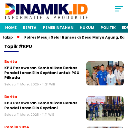
HOME
BERITA
PEMERINTAHAN
HUKUM
POLITIK
ED
Sakip
Polres Mesuji Gelar Bansos di Desa Mulya Agung, Ran
Topik
#KPU
Berita
KPU Pesawaran Kembalikan Berkas
Pendaftaran Elin Septiani untuk PSU
Pilkada
Selasa, 11 Maret 2025 - 11:21 WIB
Berita
KPU Pesawaran Kembalikan Berkas
Pendaftaran Elin Septiani
Selasa, 11 Maret 2025 - 11:11 WIB
Pemilu 2024