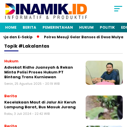
HOME
BERITA
PEMERINTAHAN
HUKUM
POLITIK
ED
nja dan E-Sakip
Polres Mesuji Gelar Bansos di Desa Mulya 
Topik
#Lakalantas
Hukum
Advokat Ridho Juansyah & Rekan
Minta Polisi Proses Hukum PT
Bintang Trans Kurniawan
Senin, 25 Agustus 2025 - 20:19 WIB
Berita
Kecelakaan Maut di Jalur Air Keruh
Lampung Barat, Bus Masuk Jurang
Rabu, 3 Juli 2024 - 22:42 WIB
Berita