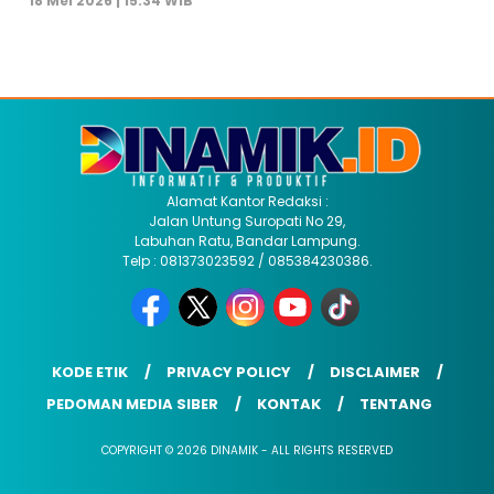
18 Mei 2026 | 15:34 WIB
Alamat Kantor Redaksi :
Jalan Untung Suropati No 29,
Labuhan Ratu, Bandar Lampung.
Telp : 081373023592 / 085384230386.
KODE ETIK
PRIVACY POLICY
DISCLAIMER
PEDOMAN MEDIA SIBER
KONTAK
TENTANG
COPYRIGHT © 2026 DINAMIK - ALL RIGHTS RESERVED