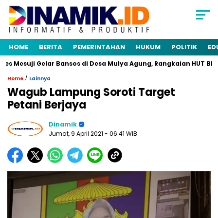
HOME
BERITA
PEMERINTAHAN
HUKUM
POLITIK
ED
s Mesuji Gelar Bansos di Desa Mulya Agung, Rangkaian HUT Bhay
/
Home
Lainnya
Wagub Lampung Soroti Target
Petani Berjaya
Dinamik
Jumat, 9 April 2021
- 06:41 WIB