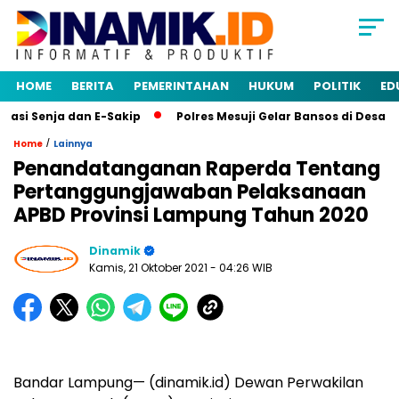
HOME
BERITA
PEMERINTAHAN
HUKUM
POLITIK
ED
si Senja dan E-Sakip
Polres Mesuji Gelar Bansos di Desa M
/
Home
Lainnya
Penandatanganan Raperda Tentang
Pertanggungjawaban Pelaksanaan
APBD Provinsi Lampung Tahun 2020
Dinamik
Kamis, 21 Oktober 2021
- 04:26 WIB
Bandar Lampung— (dinamik.id) Dewan Perwakilan