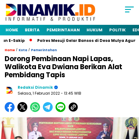
HOME
BERITA
PEMERINTAHAN
HUKUM
POLITIK
ED
 E-Sakip
Polres Mesuji Gelar Bansos di Desa Mulya Agung, 
/
/
Home
Kota
Pemerintahan
Dorong Pembinaan Napi Lapas,
Walikota Eva Dwiana Berikan Alat
Pembidang Tapis
Redaksi Dinamik
Selasa, 1 Februari 2022
- 13:45 WIB