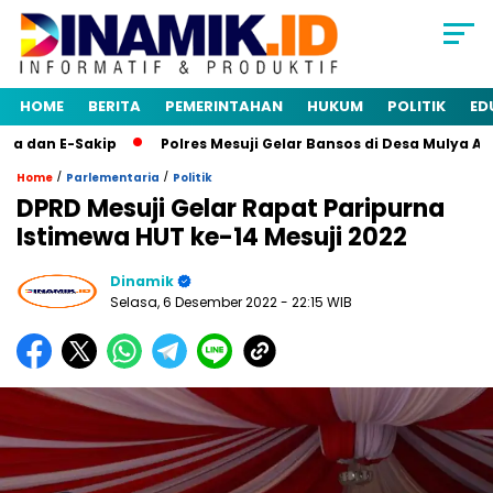
HOME
BERITA
PEMERINTAHAN
HUKUM
POLITIK
ED
dan E-Sakip
Polres Mesuji Gelar Bansos di Desa Mulya Agun
/
/
Home
Parlementaria
Politik
DPRD Mesuji Gelar Rapat Paripurna
Istimewa HUT ke-14 Mesuji 2022
Dinamik
Selasa, 6 Desember 2022
- 22:15 WIB