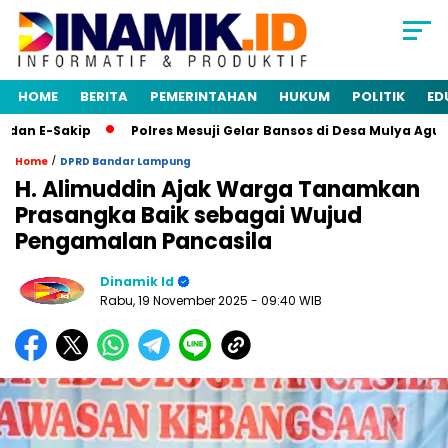
HOME
BERITA
PEMERINTAHAN
HUKUM
POLITIK
ED
n E-Sakip
Polres Mesuji Gelar Bansos di Desa Mulya Agung
/
Home
DPRD Bandar Lampung
H. Alimuddin Ajak Warga Tanamkan
Prasangka Baik sebagai Wujud
Pengamalan Pancasila
Dinamik Id
Rabu, 19 November 2025
- 09:40 WIB