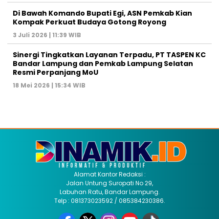
Di Bawah Komando Bupati Egi, ASN Pemkab Kian
Kompak Perkuat Budaya Gotong Royong
3 Juli 2026 | 11:39 WIB
Sinergi Tingkatkan Layanan Terpadu, PT TASPEN KC
Bandar Lampung dan Pemkab Lampung Selatan
Resmi Perpanjang MoU
18 Mei 2026 | 15:34 WIB
Alamat Kantor Redaksi :
Jalan Untung Suropati No 29,
Labuhan Ratu, Bandar Lampung.
Telp : 081373023592 / 085384230386.