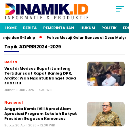
HOME
BERITA
PEMERINTAHAN
HUKUM
POLITIK
ED
enja dan E-Sakip
Polres Mesuji Gelar Bansos di Desa Mulya
Topik
#DPRRI2024-2029
Berita
Viral di Medsos Bupati Lamteng
Tertidur saat Rapat Banleg DPR,
Ardito: Wah Ngantuk Banget Saya
saat Itu
Jumat, 11 Juli 2025 - 14:30 WIB
Nasional
Anggota Komisi VIII Aprozi Alam
Apresiasi Program Sekolah Rakyat
Presiden Gagasan Kemensos
Sabtu, 26 April 2025 - 12:08 WIB