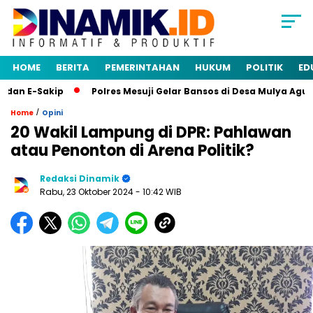
HOME
BERITA
PEMERINTAHAN
HUKUM
POLITIK
ED
n E-Sakip
Polres Mesuji Gelar Bansos di Desa Mulya Agung,
/
Home
Opini
20 Wakil Lampung di DPR: Pahlawan
atau Penonton di Arena Politik?
Redaksi Dinamik
Rabu, 23 Oktober 2024
- 10:42 WIB