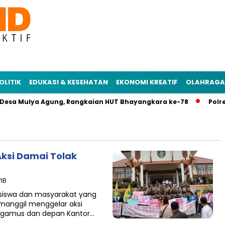
OLITIK
EDUKASI & KESEHATAN
EKONOMI KREATIF
OLAHRAGA
Desa Mulya Agung, Rangkaian HUT Bhayangkara ke-78
Polres 
ksi Damai Tolak
WIB
siswa dan masyarakat yang
anggil menggelar aksi
ggamus dan depan Kantor…