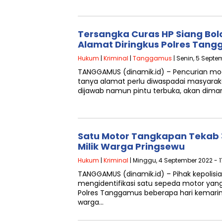
Tersangka Curas HP Siang Bo
Alamat Diringkus Polres Tan
Hukum
|
Kriminal
|
Tanggamus
| Senin, 5 Septe
TANGGAMUS (dinamik.id) – Pencurian m
tanya alamat perlu diwaspadai masyaraka
dijawab namun pintu terbuka, akan dima
Satu Motor Tangkapan Tekab 3
Milik Warga Pringsewu
Hukum
|
Kriminal
| Minggu, 4 September 2022 - 1
TANGGAMUS (dinamik.id) – Pihak kepolisia
mengidentifikasi satu sepeda motor ya
Polres Tanggamus beberapa hari kemarin.
warga…