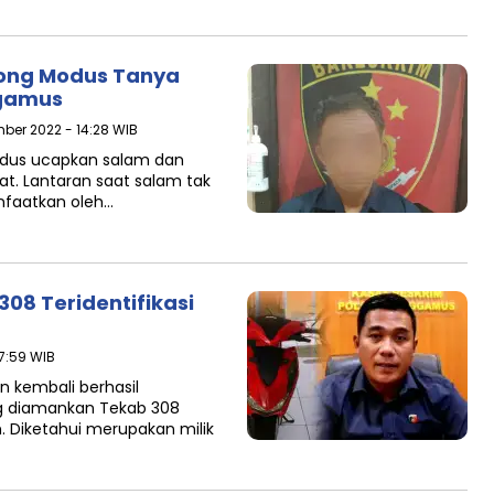
long Modus Tanya
ggamus
mber 2022 - 14:28 WIB
odus ucapkan salam dan
t. Lantaran saat salam tak
nfaatkan oleh…
08 Teridentifikasi
7:59 WIB
n kembali berhasil
ng diamankan Tekab 308
 Diketahui merupakan milik