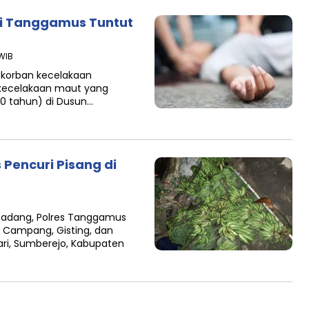
di Tanggamus Tuntut
 WIB
 korban kecelakaan
 kecelakaan maut yang
10 tahun) di Dusun…
Pencuri Pisang di
Padang, Polres Tanggamus
Campang, Gisting, dan
ari, Sumberejo, Kabupaten