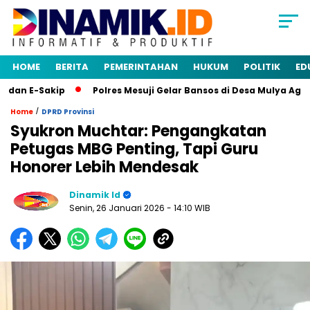
HOME
BERITA
PEMERINTAHAN
HUKUM
POLITIK
ED
n E-Sakip
Polres Mesuji Gelar Bansos di Desa Mulya Agung,
/
Home
DPRD Provinsi
Syukron Muchtar: Pengangkatan
Petugas MBG Penting, Tapi Guru
Honorer Lebih Mendesak
Dinamik Id
Senin, 26 Januari 2026
- 14:10 WIB