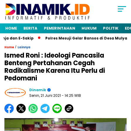
HOME
BERITA
PEMERINTAHAN
HUKUM
POLITIK
ED
a dan E-Sakip
Polres Mesuji Gelar Bansos di Desa Mulya Ag
/
Home
Lainnya
Ismed Roni : Ideologi Pancasila
Benteng Pertahanan Cegah
Radikalisme Karena Itu Perlu di
Pedomani
Dinamik
Senin, 21 Juni 2021
- 14:25 WIB