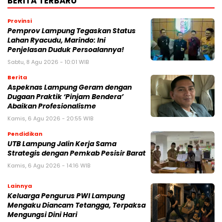
BERITA TERBARU
Provinsi
Pemprov Lampung Tegaskan Status
Lahan Ryacudu, Marindo: Ini
Penjelasan Duduk Persoalannya!
Sabtu, 8 Agu 2026 - 10:01 WIB
Berita
Aspeknas Lampung Geram dengan
Dugaan Praktik ‘Pinjam Bendera’
Abaikan Profesionalisme
Kamis, 6 Agu 2026 - 20:55 WIB
Pendidikan
UTB Lampung Jalin Kerja Sama
Strategis dengan Pemkab Pesisir Barat
Kamis, 6 Agu 2026 - 14:16 WIB
Lainnya
Keluarga Pengurus PWI Lampung
Mengaku Diancam Tetangga, Terpaksa
Mengungsi Dini Hari