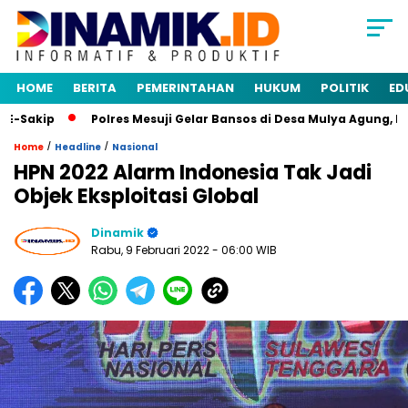
HOME
BERITA
PEMERINTAHAN
HUKUM
POLITIK
ED
Sakip
Polres Mesuji Gelar Bansos di Desa Mulya Agung, Ran
/
/
Home
Headline
Nasional
HPN 2022 Alarm Indonesia Tak Jadi
Objek Eksploitasi Global
Dinamik
Rabu, 9 Februari 2022
- 06:00 WIB