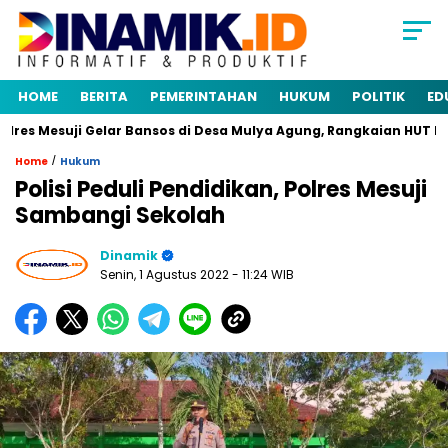
HOME
BERITA
PEMERINTAHAN
HUKUM
POLITIK
ED
res Mesuji Gelar Bansos di Desa Mulya Agung, Rangkaian HUT Bha
/
Home
Hukum
Polisi Peduli Pendidikan, Polres Mesuji
Sambangi Sekolah
Dinamik
Senin, 1 Agustus 2022
- 11:24 WIB