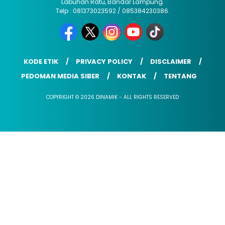
Labuhan Ratu, Bandar Lampung.
Telp : 081373023592 / 085384230386.
KODE ETIK
PRIVACY POLICY
DISCLAIMER
PEDOMAN MEDIA SIBER
KONTAK
TENTANG
COPYRIGHT © 2026 DINAMIK - ALL RIGHTS RESERVED