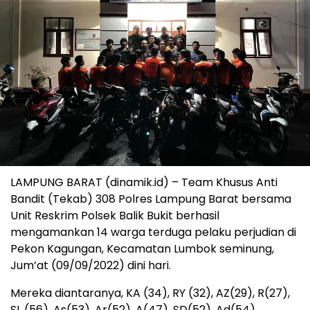
LAMPUNG BARAT (dinamik.id) – Team Khusus Anti
Bandit (Tekab) 308 Polres Lampung Barat bersama
Unit Reskrim Polsek Balik Bukit berhasil
mengamankan 14 warga terduga pelaku perjudian di
Pekon Kagungan, Kecamatan Lumbok seminung,
Jum’at (09/09/2022) dini hari.
Mereka diantaranya, KA (34), RY (32), AZ(29), R(27),
SL (56), As(53), Ar(52), A(47), SD(52), Ad(54),