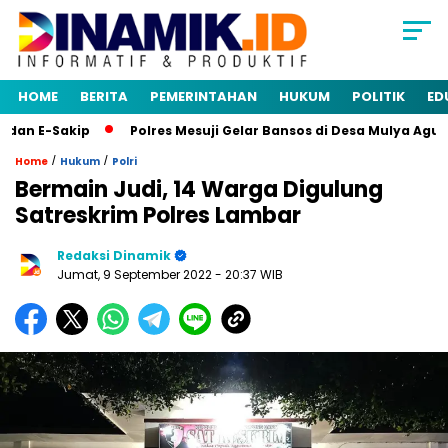
HOME
BERITA
PEMERINTAHAN
HUKUM
POLITIK
ED
n E-Sakip
Polres Mesuji Gelar Bansos di Desa Mulya Agung,
/
/
Home
Hukum
Polri
Bermain Judi, 14 Warga Digulung
Satreskrim Polres Lambar
Redaksi Dinamik
Jumat, 9 September 2022
- 20:37 WIB